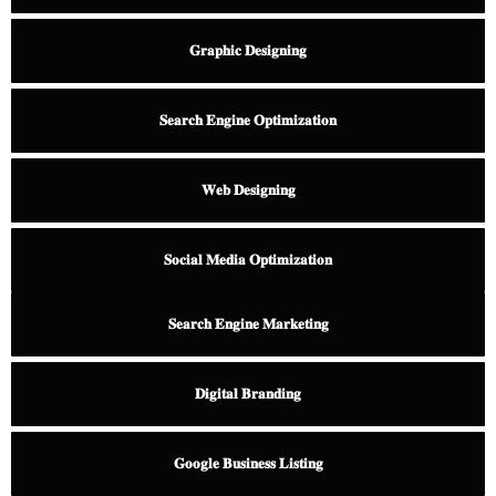
𝐆𝐫𝐚𝐩𝐡𝐢𝐜 𝐃𝐞𝐬𝐢𝐠𝐧𝐢𝐧𝐠
𝐒𝐞𝐚𝐫𝐜𝐡 𝐄𝐧𝐠𝐢𝐧𝐞 𝐎𝐩𝐭𝐢𝐦𝐢𝐳𝐚𝐭𝐢𝐨𝐧
𝐖𝐞𝐛 𝐃𝐞𝐬𝐢𝐠𝐧𝐢𝐧𝐠
𝐒𝐨𝐜𝐢𝐚𝐥 𝐌𝐞𝐝𝐢𝐚 𝐎𝐩𝐭𝐢𝐦𝐢𝐳𝐚𝐭𝐢𝐨𝐧
𝐒𝐞𝐚𝐫𝐜𝐡 𝐄𝐧𝐠𝐢𝐧𝐞 𝐌𝐚𝐫𝐤𝐞𝐭𝐢𝐧𝐠
𝐃𝐢𝐠𝐢𝐭𝐚𝐥 𝐁𝐫𝐚𝐧𝐝𝐢𝐧𝐠
𝐆𝐨𝐨𝐠𝐥𝐞 𝐁𝐮𝐬𝐢𝐧𝐞𝐬𝐬 𝐋𝐢𝐬𝐭𝐢𝐧𝐠