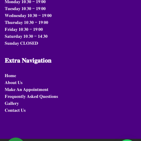
𝐌𝐨𝐧𝐝𝐚𝐲 𝟏𝟎:𝟑𝟎 – 𝟏𝟗:𝟎𝟎
𝐓𝐮𝐞𝐬𝐝𝐚𝐲 𝟏𝟎:𝟑𝟎 – 𝟏𝟗:𝟎𝟎
𝐖𝐞𝐝𝐧𝐞𝐬𝐝𝐚𝐲 𝟏𝟎:𝟑𝟎 – 𝟏𝟗:𝟎𝟎
𝐓𝐡𝐮𝐫𝐬𝐝𝐚𝐲 𝟏𝟎:𝟑𝟎 – 𝟏𝟗:𝟎𝟎
𝐅𝐫𝐢𝐝𝐚𝐲 𝟏𝟎:𝟑𝟎 – 𝟏𝟗:𝟎𝟎
𝐒𝐚𝐭𝐮𝐫𝐝𝐚𝐲 𝟏𝟎:𝟑𝟎 – 𝟏𝟒:𝟑𝟎
𝐒𝐮𝐧𝐝𝐚𝐲 𝐂𝐋𝐎𝐒𝐄𝐃
𝐄𝐱𝐭𝐫𝐚
𝐍𝐚𝐯𝐢𝐠𝐚𝐭𝐢𝐨𝐧
𝐇𝐨𝐦𝐞
𝐀𝐛𝐨𝐮𝐭 𝐔𝐬
𝐌𝐚𝐤𝐞 𝐀𝐧 𝐀𝐩𝐩𝐨𝐢𝐧𝐭𝐦𝐞𝐧𝐭
𝐅𝐫𝐞𝐪𝐮𝐞𝐧𝐭𝐥𝐲 𝐀𝐬𝐤𝐞𝐝 𝐐𝐮𝐞𝐬𝐭𝐢𝐨𝐧𝐬
𝐆𝐚𝐥𝐥𝐞𝐫𝐲
𝐂𝐨𝐧𝐭𝐚𝐜𝐭 𝐔𝐬