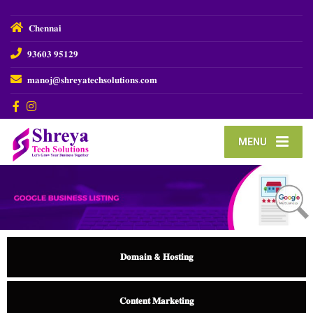
𝐂𝐡𝐞𝐧𝐧𝐚𝐢
𝟗𝟑𝟔𝟎𝟑 𝟗𝟓𝟏𝟐𝟗
𝐦𝐚𝐧𝐨𝐣@𝐬𝐡𝐫𝐞𝐲𝐚𝐭𝐞𝐜𝐡𝐬𝐨𝐥𝐮𝐭𝐢𝐨𝐧𝐬.𝐜𝐨𝐦
MENU
𝐃𝐨𝐦𝐚𝐢𝐧 & 𝐇𝐨𝐬𝐭𝐢𝐧𝐠
𝐂𝐨𝐧𝐭𝐞𝐧𝐭 𝐌𝐚𝐫𝐤𝐞𝐭𝐢𝐧𝐠