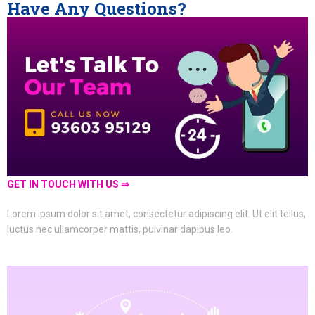
Have Any Questions?
GET IN TOUCH WITH US ⇒
Lorem ipsum dolor sit amet, consectetur adipiscing elit. Ut elit tellus,
luctus nec ullamcorper mattis, pulvinar dapibus leo.