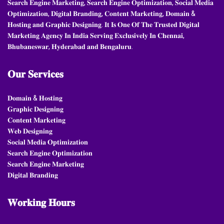
𝐒𝐞𝐚𝐫𝐜𝐡 𝐄𝐧𝐠𝐢𝐧𝐞 𝐌𝐚𝐫𝐤𝐞𝐭𝐢𝐧𝐠, 𝐒𝐞𝐚𝐫𝐜𝐡 𝐄𝐧𝐠𝐢𝐧𝐞 𝐎𝐩𝐭𝐢𝐦𝐢𝐳𝐚𝐭𝐢𝐨𝐧, 𝐒𝐨𝐜𝐢𝐚𝐥 𝐌𝐞𝐝𝐢𝐚
𝐎𝐩𝐭𝐢𝐦𝐢𝐳𝐚𝐭𝐢𝐨𝐧, 𝐃𝐢𝐠𝐢𝐭𝐚𝐥 𝐁𝐫𝐚𝐧𝐝𝐢𝐧𝐠, 𝐂𝐨𝐧𝐭𝐞𝐧𝐭 𝐌𝐚𝐫𝐤𝐞𝐭𝐢𝐧𝐠, 𝐃𝐨𝐦𝐚𝐢𝐧 &
𝐇𝐨𝐬𝐭𝐢𝐧𝐠 𝐚𝐧𝐝 𝐆𝐫𝐚𝐩𝐡𝐢𝐜 𝐃𝐞𝐬𝐢𝐠𝐧𝐢𝐧𝐠. 𝐈𝐭 𝐈𝐬 𝐎𝐧𝐞 𝐎𝐟 𝐓𝐡𝐞 𝐓𝐫𝐮𝐬𝐭𝐞𝐝 𝐃𝐢𝐠𝐢𝐭𝐚𝐥
𝐌𝐚𝐫𝐤𝐞𝐭𝐢𝐧𝐠 𝐀𝐠𝐞𝐧𝐜𝐲 𝐈𝐧 𝐈𝐧𝐝𝐢𝐚 𝐒𝐞𝐫𝐯𝐢𝐧𝐠 𝐄𝐱𝐜𝐥𝐮𝐬𝐢𝐯𝐞𝐥𝐲 𝐈𝐧 𝐂𝐡𝐞𝐧𝐧𝐚𝐢,
𝐁𝐡𝐮𝐛𝐚𝐧𝐞𝐬𝐰𝐚𝐫, 𝐇𝐲𝐝𝐞𝐫𝐚𝐛𝐚𝐝 𝐚𝐧𝐝 𝐁𝐞𝐧𝐠𝐚𝐥𝐮𝐫𝐮.
𝐎𝐮𝐫
𝐒𝐞𝐫𝐯𝐢𝐜𝐞𝐬
𝐃𝐨𝐦𝐚𝐢𝐧 & 𝐇𝐨𝐬𝐭𝐢𝐧𝐠
𝐆𝐫𝐚𝐩𝐡𝐢𝐜 𝐃𝐞𝐬𝐢𝐠𝐧𝐢𝐧𝐠
𝐂𝐨𝐧𝐭𝐞𝐧𝐭 𝐌𝐚𝐫𝐤𝐞𝐭𝐢𝐧𝐠
𝐖𝐞𝐛 𝐃𝐞𝐬𝐢𝐠𝐧𝐢𝐧𝐠
𝐒𝐨𝐜𝐢𝐚𝐥 𝐌𝐞𝐝𝐢𝐚 𝐎𝐩𝐭𝐢𝐦𝐢𝐳𝐚𝐭𝐢𝐨𝐧
𝐒𝐞𝐚𝐫𝐜𝐡 𝐄𝐧𝐠𝐢𝐧𝐞 𝐎𝐩𝐭𝐢𝐦𝐢𝐳𝐚𝐭𝐢𝐨𝐧
𝐒𝐞𝐚𝐫𝐜𝐡 𝐄𝐧𝐠𝐢𝐧𝐞 𝐌𝐚𝐫𝐤𝐞𝐭𝐢𝐧𝐠
𝐃𝐢𝐠𝐢𝐭𝐚𝐥 𝐁𝐫𝐚𝐧𝐝𝐢𝐧𝐠
𝐖𝐨𝐫𝐤𝐢𝐧𝐠
𝐇𝐨𝐮𝐫𝐬