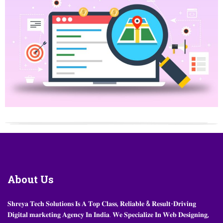
About
Us
𝐒𝐡𝐫𝐞𝐲𝐚 𝐓𝐞𝐜𝐡 𝐒𝐨𝐥𝐮𝐭𝐢𝐨𝐧𝐬 𝐈𝐬 𝐀 𝐓𝐨𝐩 𝐂𝐥𝐚𝐬𝐬, 𝐑𝐞𝐥𝐢𝐚𝐛𝐥𝐞 & 𝐑𝐞𝐬𝐮𝐥𝐭-𝐃𝐫𝐢𝐯𝐢𝐧𝐠
𝐃𝐢𝐠𝐢𝐭𝐚𝐥 𝐦𝐚𝐫𝐤𝐞𝐭𝐢𝐧𝐠 𝐀𝐠𝐞𝐧𝐜𝐲 𝐈𝐧 𝐈𝐧𝐝𝐢𝐚. 𝐖𝐞 𝐒𝐩𝐞𝐜𝐢𝐚𝐥𝐢𝐳𝐞 𝐈𝐧 𝐖𝐞𝐛 𝐃𝐞𝐬𝐢𝐠𝐧𝐢𝐧𝐠,